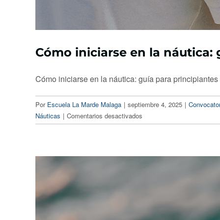
Cómo iniciarse en la náutica: 
Cómo iniciarse en la náutica: guía para principiantes 
Por
Escuela La Marde Malaga
|
septiembre 4, 2025
|
Convocator
en
Náuticas
|
Comentarios desactivados
Cómo
iniciarse
en
la
náutica:
guía
para
principiantes