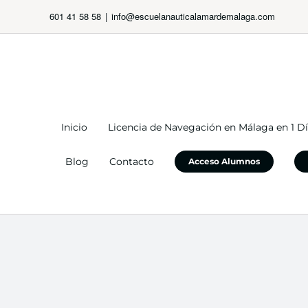
Saltar
601 41 58 58
|
info@escuelanauticalamardemalaga.com
al
contenido
Inicio
Licencia de Navegación en Málaga en 1 D
Blog
Contacto
Acceso Alumnos