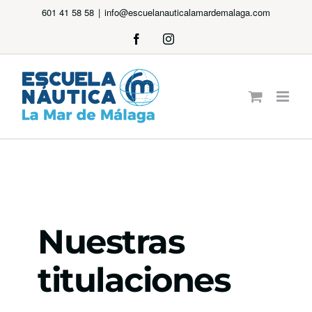
Saltar
601 41 58 58
|
info@escuelanauticalamardemalaga.com
al
Facebook
Instagram
contenido
Nuestras
titulaciones